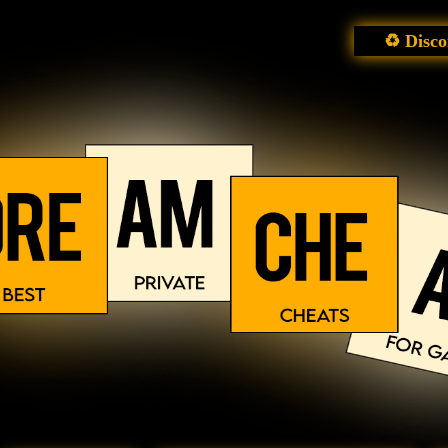
♻ Disco