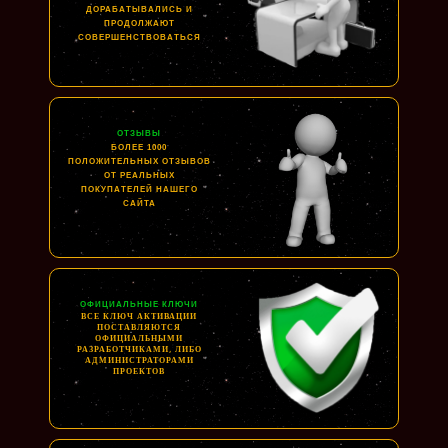
ДОРАБАТЫВАЛИСЬ И
ПРОДОЛЖАЮТ
СОВЕРШЕНСТВОВАТЬСЯ
ОТЗЫВЫ
БОЛЕЕ 1000
ПОЛОЖИТЕЛЬНЫХ ОТЗЫВОВ
ОТ РЕАЛЬНЫХ
ПОКУПАТЕЛЕЙ НАШЕГО
САЙТА
ОФИЦИАЛЬНЫЕ КЛЮЧИ
ВСЕ КЛЮЧ АКТИВАЦИИ
ПОСТАВЛЯЮТСЯ
ОФИЦИАЛЬНЫМИ
РАЗРАБОТЧИКАМИ, ЛИБО
АДМИНИСТРАТОРАМИ
ПРОЕКТОВ