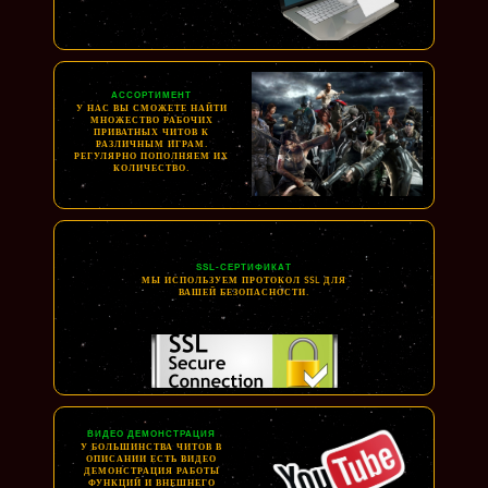
АССОРТИМЕНТ
У НАС ВЫ СМОЖЕТЕ НАЙТИ
МНОЖЕСТВО РАБОЧИХ
ПРИВАТНЫХ ЧИТОВ К
РАЗЛИЧНЫМ ИГРАМ.
РЕГУЛЯРНО ПОПОЛНЯЕМ ИХ
КОЛИЧЕСТВО.
SSL-СЕРТИФИКАТ
МЫ ИСПОЛЬЗУЕМ ПРОТОКОЛ SSL ДЛЯ
ВАШЕЙ БЕЗОПАСНОСТИ.
ВИДЕО ДЕМОНСТРАЦИЯ
У БОЛЬШИНСТВА ЧИТОВ В
ОПИСАНИИ ЕСТЬ ВИДЕО
ДЕМОНСТРАЦИЯ РАБОТЫ
ФУНКЦИЙ И ВНЕШНЕГО