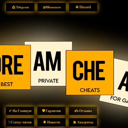
♻ Discord
📩 Telegram
🤝ВКонтакте
✔ На Главную
🛡 Гарантии
✍ Отзывы
! Статус читов
🔔 Новости
💲 Аккаунты