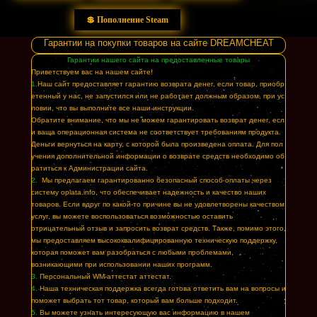
💲 Пополнение Steam
Гарантии на покупки товаров на сайте DREAMCHEAT
Гарантии нашего сайта на предоставленные товары
Приветствуем вас на нашем сайте!
1.
Наш сайт предоставляет гарантию возврата денег, если товар, приобр
етенный у нас, не запустился или не работает должным образом, при ус
ловии, что вы выполните все наши инструкции.
Обратите внимание, что мы не можем гарантировать возврат денег, есл
и ваша операционная система не соответствует требованиям продукта.
Деньги вернуться на карту, с которой была произведена оплата. Для пол
учения дополнительной информации о возврате средств необходимо об
ратиться к Администрации сайта.
2.
Мы предлагаем гарантированно безопасный способ оплаты через
систему oplata.info, что обеспечивает надежность и качество наших
товаров. Если вдруг по какой-то причине вы не удовлетворены качеством
услуг, вы можете воспользоваться возможностью оставить
отрицательный отзыв и запросить возврат средств. Также, помимо этого,
мы предоставляем высококвалифицированную техническую поддержку,
которая поможет вам разобраться с любыми проблемами,
возникающими при использовании наших программ.
3.
Персональный WM-аттестат аттестат.
4.
Наша техническая поддержка всегда готова ответить вам на вопросы и
поможет выбрать тот товар, который вам больше подходит.
5.
Вы можете узнать интересующую вас информацию в нашем