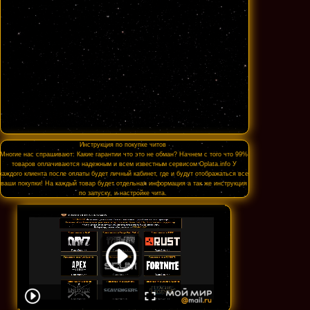
Инструкция по покупке читов
Многие нас спрашивают: Какие гарантии что это не обман? Начнем с того что 99%
товаров оплачиваются надежным и всем известным сервисом Oplata.info У
каждого клиента после оплаты будет личный кабинет, где и будут отображаться все
ваши покупки! На каждый товар будет отдельная информация а так же инструкция
по запуску, и настройке чита.