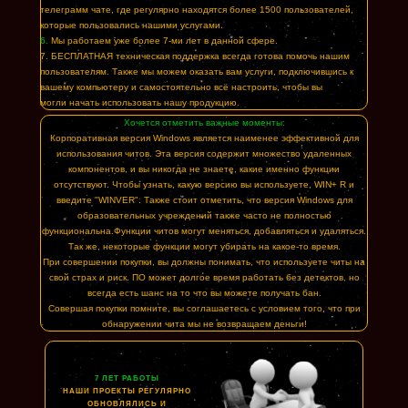
телеграмм чате, где регулярно находятся более 1500 пользователей,
которые пользовались нашими услугами.
6.
Мы работаем уже более 7-ми лет в данной сфере.
7. БЕСПЛАТНАЯ техническая поддержка всегда готова помочь нашим
пользователям. Также мы можем оказать вам услуги, подключившись к
вашему компьютеру и самостоятельно всё настроить, чтобы вы
могли начать использовать нашу продукцию.
Хочется отметить важные моменты:
Корпоративная версия Windows является наименее эффективной для
использования читов. Эта версия содержит множество удаленных
компонентов, и вы никогда не знаете, какие именно функции
отсутствуют. Чтобы узнать, какую версию вы используете, WIN+ R и
введите "WINVER". Также стоит отметить, что версия Windows для
образовательных учреждений также часто не полностью
функциональна.Функции читов могут меняться, добавляться и удаляться.
Так же, некоторые функции могут убирать на какое-то время.
При совершении покупки, вы должны понимать, что используете читы на
свой страх и риск. ПО может долгое время работать без детектов, но
всегда есть шанс на то что вы можете получать бан.
Совершая покупки помните, вы соглашаетесь с условием того, что при
обнаружении чита мы не возвращаем деньги!
7 ЛЕТ РАБОТЫ
НАШИ ПРОЕКТЫ РЕГУЛЯРНО
ОБНОВЛЯЛИСЬ И