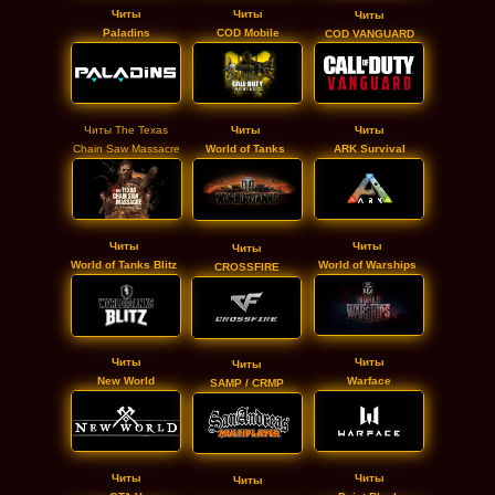
Читы
Читы
Читы
Paladins
COD Mobile
COD VANGUARD
Читы The Texas
Читы
Читы
Chain Saw Massacre
World of Tanks
ARK Survival
Читы
Читы
Читы
World of Tanks Blitz
World of Warships
CROSSFIRE
Читы
Читы
Читы
New World
Warface
SAMP / CRMP
Читы
Читы
Читы