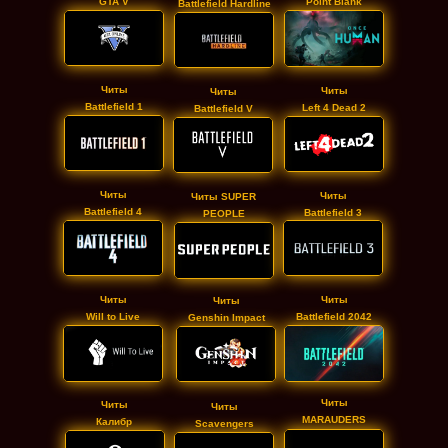
GTA V
Point Blank
Battlefield Hardline
Читы
Читы
Читы
Battlefield 1
Left 4 Dead 2
Battlefield V
Читы
Читы
Читы SUPER
Battlefield 4
Battlefield 3
PEOPLE
Читы
Читы
Читы
Will to Live
Battlefield 2042
Genshin Impact
Читы
Читы
Читы
MARAUDERS
Калибр
Scavengers