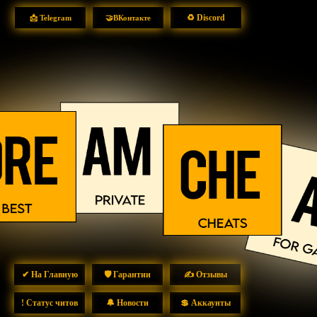
♻ Discord
📩 Telegram
🤝ВКонтакте
✔ На Главную
🛡 Гарантии
✍ Отзывы
! Статус читов
🔔 Новости
💲 Аккаунты