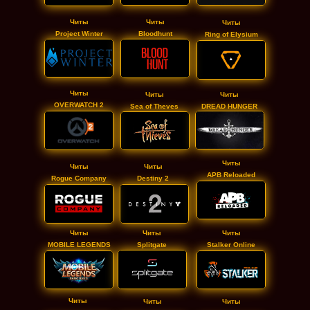
Читы
Читы
Читы
Project Winter
Bloodhunt
Ring of Elysium
Читы
Читы
Читы
OVERWATCH 2
Sea of Theves
DREAD HUNGER
Читы
Читы
Читы
APB Reloaded
Rogue Company
Destiny 2
Читы
Читы
Читы
MOBILE LEGENDS
Splitgate
Stalker Online
Читы
Читы
Читы