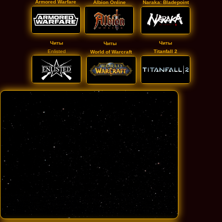
Armored Warfare
Albion Online
Naraka: Bladepoint
Читы
Читы
Читы
Enlisted
Titanfall 2
World of Warcraft