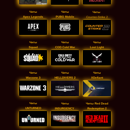
Читы
Читы
Читы
Apex Legends
PUBG Mobile
Counter-Strike 2
Читы
Читы
Читы
Squad
COD Cold War
Lost Light
Читы
Читы
Читы
Warzone 3
HELLDIVERS 2
XDefiant
Читы
Читы
Читы Red Dead
UNTURNED
INSURGENCY
Redemption 2