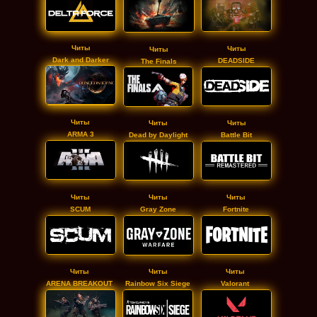
Читы
Читы
Читы
Dark and Darker
DEADSIDE
The Finals
Читы
Читы
Читы
ARMA 3
Dead by Daylight
Battle Bit
Читы
Читы
Читы
SCUM
Fortnite
Gray Zone
Читы
Читы
Читы
ARENA BREAKOUT
Valorant
Rainbow Six Siege