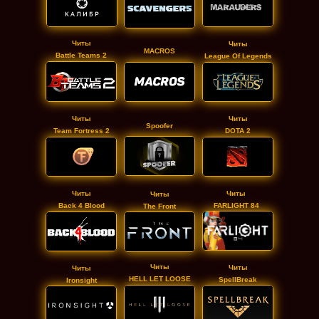
Читы
Читы
MACROS
Battle Teams 2
League Of Legends
Читы
Читы
Spoofer
Team Fortress 2
DOTA 2
Читы
Читы
Читы
Back 4 Blood
FARLIGHT 84
The Front
Читы
Читы
Читы
HELL LET LOOSE
SpellBreak
Ironsight