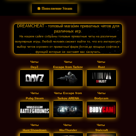
💲 Пополнение Steam
DREAMCHEAT - топовый магазин приватных читов для
различных игр.
На нашем сайте собраны топовые приватные читы на различные
популярные игры. Любой человек сможет найти то, что его интересует,
выбор читов огромен от приватных фарм ботов до мощных софтов и
функций которые не заставят вас заскучать.
Читы
Читы
Читы
DayZ
Escape from Tarkov
Rust
Читы
Читы Escape from
Читы
Pubg Steam
Tarkov ARENA
Bodycam
Читы
Читы
Читы
Stalcraft
Hunt:Showdown
WarThunder