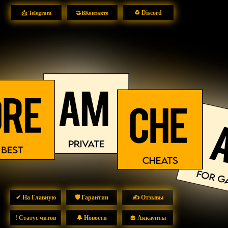
♻ Discord
📩 Telegram
🤝ВКонтакте
✔ На Главную
🛡 Гарантии
✍ Отзывы
! Статус читов
🔔 Новости
💲 Аккаунты