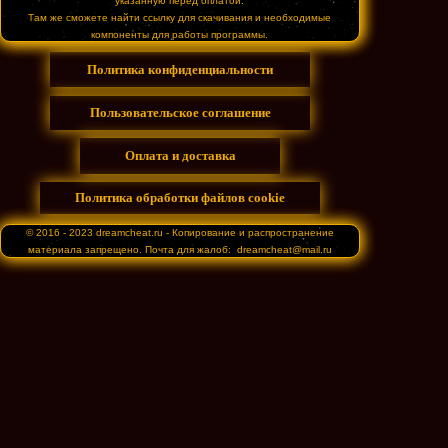
указанную перед оплатой.
Там же сможете найти ссылку для скачивания и необходимые
компоненты для работы программы.
Политика конфиденциальности
Пользовательское соглашение
Оплата и доставка
Политика обработки файлов cookie
© 2016 - 2023 dreamcheat.ru - Копирование и распространение
материала запрещено. Почта для жалоб: dreamcheat@mail.ru