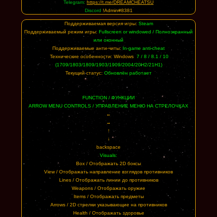
Telegram:
https://t.me/DREAMCHEATSU
Discord
!Admin#8381
Поддерживаемая версия игры:
Steam
Поддерживаемый режим игры:
Fullscreen or windowed / Полноэкранный
или оконный
Поддерживаемые анти-читы:
In-game anti-cheat
Технические особенности: Windows
7 / 8 / 8.1 / 10
(1709/1803/1809/1903/1909/2004/20Н2/21Н1)
Текущий статус:
Обновлён работает
FUNCTION / ФУНКЦИИ
ARROW MENU CONTROLS / УПРАВЛЕНИЕ МЕНЮ НА СТРЕЛОЧКАХ
←
→
↑
↓
backspace
Visuals:
Box / Отображать 2D боксы
View / Отображать направление взглядов противников
Lines / Отображать линии до противников
Weapons / Отображать оружие
Items / Отображать предметы
Arrows / 2D стрелки указывающие на противников
Health / Отображать здоровье