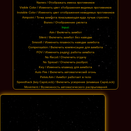
Names / Отображать имена противников
Visible Color / Изменить цвет отображения видимых противников
Invisible Color / Изменить цвет отображения невидимых противников
Aimpoint / Точка аимбота показывающая куда лучше стрелять
Bones / Отображение скелета
Input:
Aim / Включить аимбот
Silent / Включить аимбот без наводки
Smooth / Изменить плавность наводки аимбота
Compensation / Включить компенсацию для аимбота
FOV / Изменить радиус работы аимбота
No Recoil / Отключить отдачу
No Spread / Отключить разброс
Key / Изменить клавишу для аимбота
Auto Fire / Включить автоматический огонь
Pelvis Aim / Аимбот работает в тело
Speedhack (key CapsLock) / Включить ускорение (клавиша CapsLock)
Movement / Возможность автоматического распрыгивания